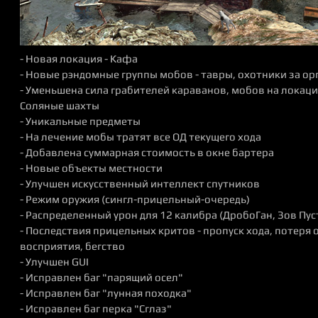
- Новая локация - Кафа
- Новые рэндомные группы мобов - тавры, охотники за о
- Уменьшена сила грабителей караванов, мобов на локац
Соляные шахты
- Уникальные предметы
- На лечение мобы тратят все ОД текущего хода
- Добавлена суммарная стоимость в окне бартера
- Новые объекты местности
- Улучшен искусственный интеллект спутников
- Режим оружия (сингл-прицельный-очередь)
- Распределенный урон для 12 калибра (ДробоГан, Зов Пу
- Последствия прицельных критов - пропуск хода, потеря
восприятия, бегство
- Улучшен GUI
- Исправлен баг "парящий осел"
- Исправлен баг "лунная походка"
- Исправлен баг перка "Сглаз"