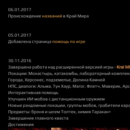
06.01.2017
Происхождение
названий
в Край Мира
05.01.2017
Добавлена страница
помощь по игре
30.11.2016
Завершена работа над расширенной версией игры -
Krai M
Локации: Монастырь, катакомбы, лабораторный комплекс
Города, Херсонес, подземелье, Долина Камней
НПС, диалоги: Альма, Тун Хаур, Магог, Флетч, Маверик, Арс,
Интерактивная помощь
Улучшен ИИ мобов с дистанционным оружием
Новые рэндомные локации, группы мобов, грабители кар
Предметы: броня и шлем Толтек, химия Таракан+
Завершение главного квеста
Достижения