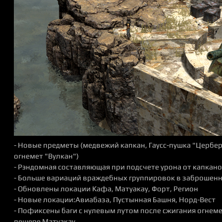
- Новые предметы (медвежий капкан, Гаусс-пушка "Цербер
огнемет "Вулкан")
- Рэндомная составляющая при подсчете урона от капкано
- Больше вариаций враждебных группировок в заброшенн
- Обновлены локации Кафа, Матуакау, Форт, Регион
- Новые локации:Авиабаза, Пустынная Башня, Норд-Вест
- Пофиксены баги с нулевым лутом после сжигания огнемет
пещере Матуакау