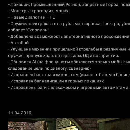
- Локации: Промышленный Регион, Запретный Город, под
- Монстры: троглодит, монах
- Новые диалоги и НПС
- Оружие: электрокастет, труба, монтировка, электродуби
арбалет 'Скорпион'
- Добавлена возможность альтернативного прохождения 
- Автобой
- Улучшена механика прицельной стрельбы в различные ч
оружия, пропуск хода, потеря силы, ОД и восприятия.
- Обновлен AI (на френдшоты обижаются только мобы с и
следование цели по диалогу, сценарию)
- Исправлен баг с главым квестом (диалог с Сэном в Соля
- Исправлен баг навигации в горных локациях
- Исправлены баги с Блэкджеком и игровыми автоматами
11.04.2016