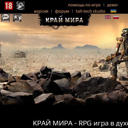
помощь по игре
|
демо-
версия
|
форум
|
tall-tech studio
КРАЙ МИРА - RPG игра в духе