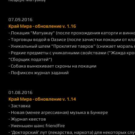
07.09.2016
Край Мира - обновление v. 1.16
- Локация "Матуакау" (после прохождения каторги и винн
- Торговцы водой в Оазисе (после зачистки локации от кла
- Уникальный шлем "Проклятие тавров" (снижает мораль 
- Редкие предметы с уникалными свойствами ("Жажда кро
"Сборщик податей")
- Собака вынюхивает схроны на локации
- Пофиксен журнал заданий
01.08.2016
Край Мира - обновление v. 1.14
- Заставка
- Новая (менее агрессивная) музыка в Бункере
- Журнал квестов
- Уменьшен шанс friendfire
- 'Докторский' лут (лекарства, наркота) для некоторых с