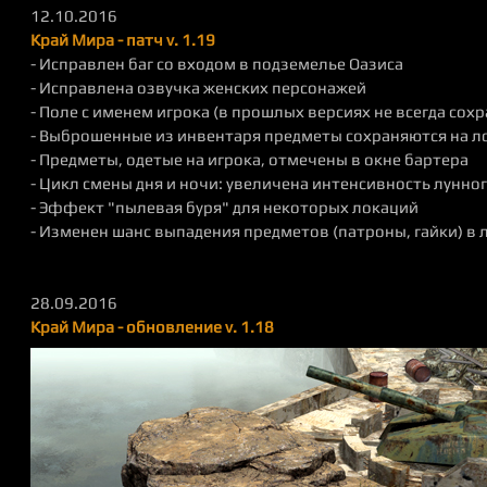
12.10.2016
Край Мира - патч v. 1.19
- Исправлен баг со входом в подземелье Оазиса
- Исправлена озвучка женских персонажей
- Поле с именем игрока (в прошлых версиях не всегда сох
- Выброшенные из инвентаря предметы сохраняются на л
- Предметы, одетые на игрока, отмечены в окне бартера
- Цикл смены дня и ночи: увеличена интенсивность лунног
- Эффект "пылевая буря" для некоторых локаций
- Изменен шанс выпадения предметов (патроны, гайки) в 
28.09.2016
Край Мира - обновление v. 1.18