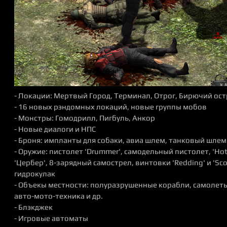
- Локации: Мертвый Город, Терминал, Отрог, Бирючий ос
- 16 новых рэндомных локаций, новые группы мобов
- Монстры: Гомодрилл, Пигбуль, Анкор
- Новые диалоги и НПС
- Броня: импланты для собаки, авиа шлем, танковый шлем
- Оружие: пистолет 'Drummer', самодельный пистолет, 'Hot
'Цербер', 8-зарядный самострел, винтовки 'Redding' и 'Sc
гидрокулак
- Объекы местности: полуразрушенные корабли, самолет
авто-мото-техника и др.
- Блэкджек
- Игровые автоматы