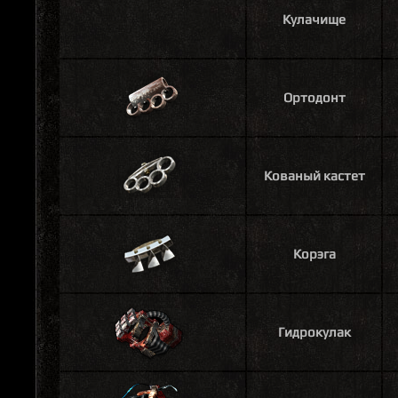
Кулачище
Ортодонт
Кованый кастет
Корэга
Гидрокулак