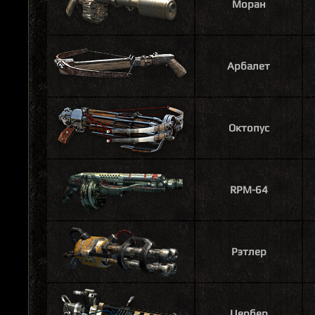
Моран
Арбалет
Октопус
RPM-64
Рэтлер
Цербер