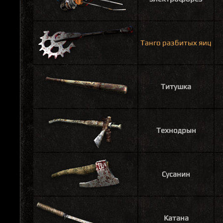
Танго разбитых яиц
Титушка
Технодрын
Сусанин
Катана