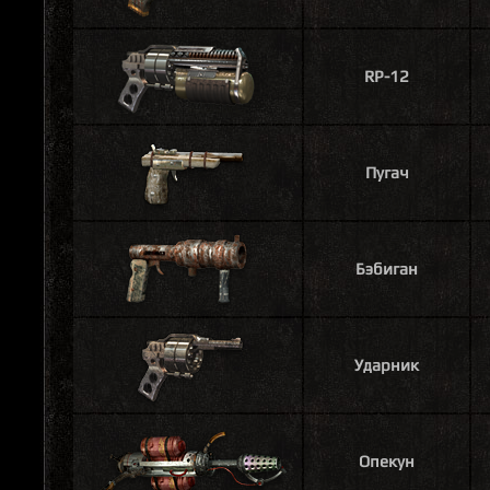
RP-12
Пугач
Бэбиган
Ударник
Опекун