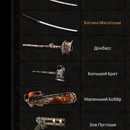
Катана Масатоши
Донбасс
Большой Брат
Маленький Бобёр
Зов Пустоши