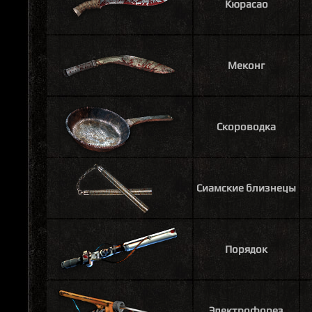
Кюрасао
Меконг
Скороводка
Сиамские близнецы
Порядок
Электрофорез