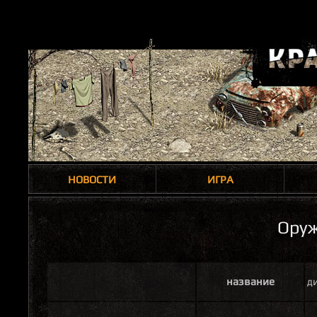
НОВОСТИ
ИГРА
Ору
название
ди